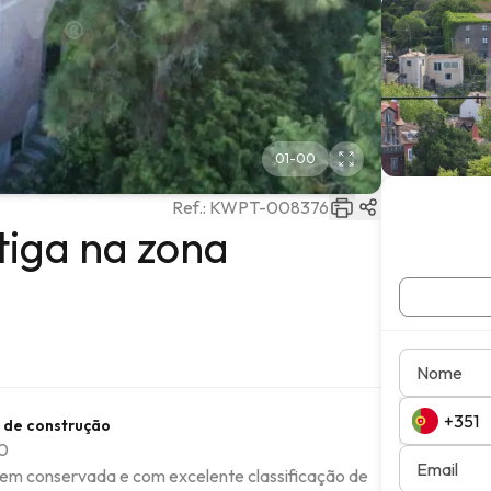
01
-
00
Ref.:
KWPT-008376
tiga na zona
Nome
 de construção
0
Email
bem conservada e com excelente classificação de 