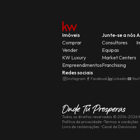
Imóveis
Junte-se a nós
A
Comprar
Consultores
I
Vender
Equipas
KW Luxury
Market Centers
Empreendimentos
Franchising
Redes sociais
Instagram
Facebook
Linkedin
You
Todos os direitos reservados
© 2014-
2026
K
Política de privacidade
Termos e condições
Livro de reclamações
Canal de Denúncias