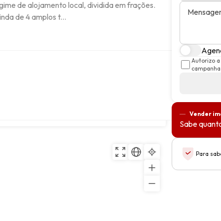
ime de alojamento local, dividida em frações. 
Mensage
da de 4 amplos t...
Agend
Autorizo a
campanhas
INTRA, 2710-599, Sintra, Lisboa
Copiar
Vender im
Sabe quanto
Para sab