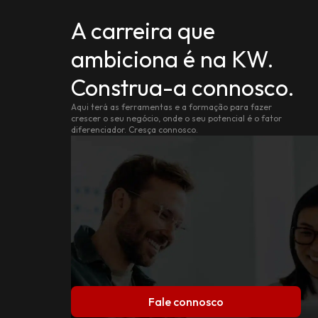
A carreira que
ambiciona é na KW.
Construa-a connosco.
Aqui terá as ferramentas e a formação para fazer
crescer o seu negócio, onde o seu potencial é o fator
diferenciador. Cresça connosco.
Fale connosco