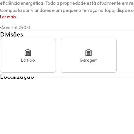
eficiência energética. Toda a propriedade está atualmente em reg
Composta por 4 andares e um pequeno terraço no topo, dispõe ain
Ler mais ...
Área útil
:
240.0
Divisões
Edifício
Garagem
Calçada dos Clerigos, nº 5 e Escadinhas dos Clérigos,nº7 e 9, S
Localização