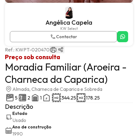
Angélica Capela
KW Select
Contactar
Ref.:
KWPT-020470
Preço sob consulta
Moradia Familiar (Aroeira -
Charneca da Caparica)
Almada, Charneca de Caparica e Sobreda
5
2
1
344.25
178.25
Descrição
Estado
Usado
Ano de construção
1990