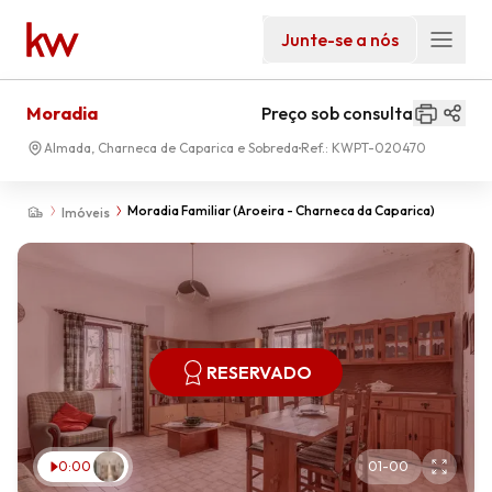
Junte-se a nós
Moradia
Preço sob consulta
Almada, Charneca de Caparica e Sobreda
Ref.:
KWPT-020470
Moradia Familiar (Aroeira - Charneca da Caparica)
Imóveis
RESERVADO
0:00
01
-
00