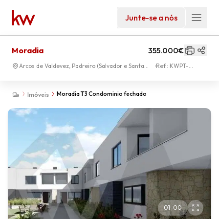
Junte-se a nós
Moradia
355.000€
Arcos de Valdevez, Padreiro (Salvador e Santa
Ref.:
KWPT-
Cristina)
028004
Moradia T3 Condominio fechado
Imóveis
01
-
00