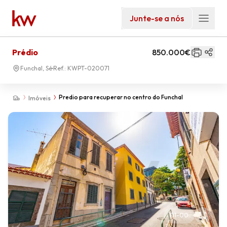
Junte-se a nós
Prédio
850.000€
Funchal, Sé
Ref.:
KWPT-020071
Predio para recuperar no centro do Funchal
Imóveis
01
-
00