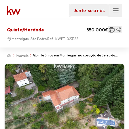
Junte-se a nós
Quinta/Herdade
850.000€
Manteigas, São Pedro
Ref.:
KWPT-023122
Quinta única em Manteigas, no coração da Serra da
Imóveis
Estrela
01
-
00