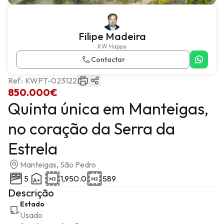
Filipe Madeira
KW Happy
Contactar
Ref.:
KWPT-023122
850.000€
Quinta única em Manteigas,
no coração da Serra da
Estrela
Manteigas, São Pedro
5
1,950.0
589
Descrição
Estado
Usado