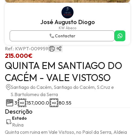
José Augusto Diogo
KW Ábaco
Contactar
Ref.:
KWPT-009959
215.000€
QUINTA EM SANTIAGO DO
CACÉM - VALE VISTOSO
Santiago do Cacém, Santiago do Cacém, S.Cruz e
S.Bartolomeu da Serra
3
157,000.0
80.55
Descrição
Estado
Ruína
Quinta com ruina em Vale Vistoso, no Paiol da Serra, Aldeia 