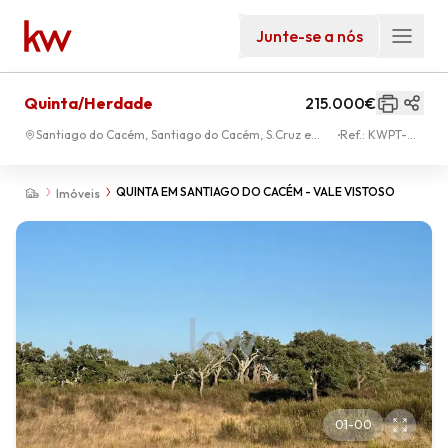
Junte-se a nós
Quinta/Herdade
215.000€
Santiago do Cacém, Santiago do Cacém, S.Cruz e
Ref.:
KWPT-
S.Bartolomeu da Serra
009959
QUINTA EM SANTIAGO DO CACÉM - VALE VISTOSO
Imóveis
01
-
00