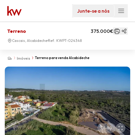
Junte-se a nós
Terreno
375.000€
Cascais, Alcabideche
Ref.:
KWPT-024348
Terreno para venda Alcabideche
Imóveis
01
-
00