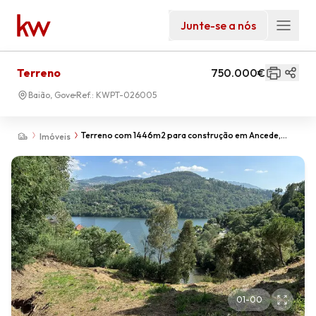
Junte-se a nós
Terreno
750.000€
Baião, Gove
Ref.:
KWPT-026005
Terreno com 1446m2 para construção em Ancede,
Imóveis
Baião
01
-
00