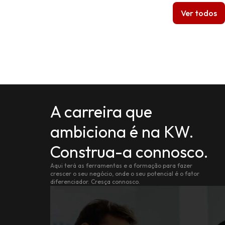
Ver todos
A carreira que
ambiciona é na KW.
Construa-a connosco.
Aqui terá as ferramentas e a formação para fazer
crescer o seu negócio, onde o seu potencial é o fator
diferenciador. Cresça connosco.