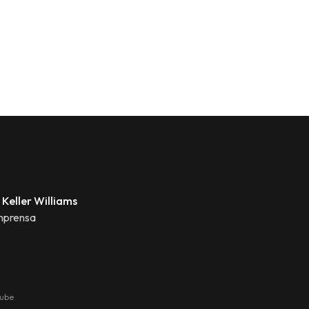
 Keller Williams
mprensa
tube