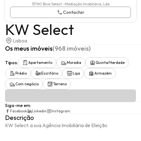
15760 Blue Select -Mediação Imobiliária, Lda
Contactar
KW Select
Lisboa
Os meus imóveis
(
968
imóveis
)
Tipos
:
Apartamento
Moradia
Quinta/Herdade
Prédio
Escritório
Loja
Armazém
Com negócio
Terreno
Siga-me em
:
Facebook
Linkedin
Instagram
Descrição
KW Select: a sua Agência Imobiliária de Eleição
