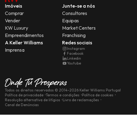
Imóveis
Junte-se a nós
Comprar
Consultores
Vender
Equipas
KW Luxury
Market Centers
Empreendimentos
Franchising
A Keller Williams
Redes sociais
Instagram
Imprensa
Facebook
Linkedin
Youtube
Todos os direitos reservados
© 2014-
2026
Keller Williams Portugal
Política de privacidade
Termos e condições
Política de cookies
Resolução alternativa de litígios
Livro de reclamações
Canal de Denúncias