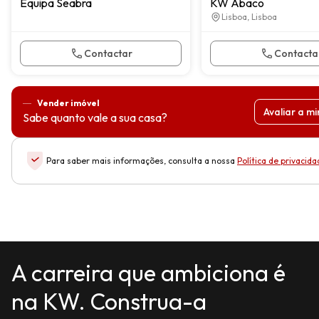
Equipa Seabra
KW Ábaco
Lisboa, Lisboa
Contactar
Contacta
Vender imóvel
Avaliar a m
Sabe quanto vale a sua casa?
Para saber mais informações, consulta a nossa
Política de privacid
A carreira que ambiciona é
na KW. Construa-a