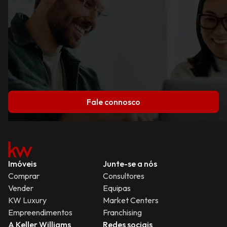
Fale connosco
Imóveis
Junte-se a nós
Comprar
Consultores
Vender
Equipas
KW Luxury
Market Centers
Empreendimentos
Franchising
A Keller Williams
Redes sociais