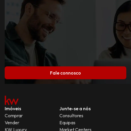
Fale connosco
Imóveis
Junte-se a nós
Comprar
Consultores
Vender
Equipas
KW Luxury
Market Centers