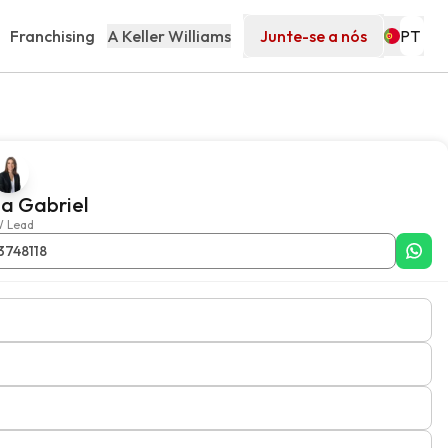
Franchising
A Keller Williams
Junte-se a nós
a Gabriel
 Lead
3748118