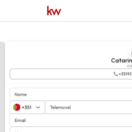
Catarin
KW
+35191
Nome
Telemovel
Email