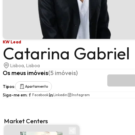
KW Lead
Catarina Gabriel
Lisboa, Lisboa
Os meus imóveis
(
5
imóveis
)
Tipos
:
Apartamento
Siga-me em
:
Facebook
Linkedin
Instagram
Market Centers
Market center