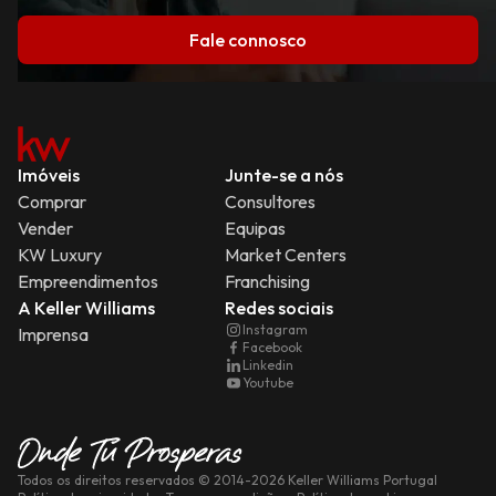
Fale connosco
Imóveis
Junte-se a nós
Comprar
Consultores
Vender
Equipas
KW Luxury
Market Centers
Empreendimentos
Franchising
A Keller Williams
Redes sociais
Instagram
Imprensa
Facebook
Linkedin
Youtube
Todos os direitos reservados
© 2014-
2026
Keller Williams Portugal