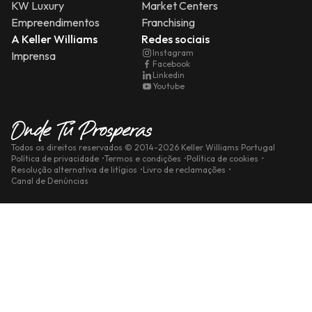
KW Luxury
Market Centers
Empreendimentos
Franchising
A Keller Williams
Redes sociais
Instagram
Imprensa
Facebook
Linkedin
Youtube
Todos os direitos reservados
© 2014-
2026
Keller Williams Portugal
Política de privacidade
Termos e condições
Política de cookies
Resolução alternativa de litígios
Livro de reclamações
Canal de Denúncias