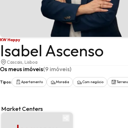
KW Happy
Isabel Ascenso
Cascais, Lisboa
Os meus imóveis
(
9
imóveis
)
Tipos
:
Apartamento
Moradia
Com negócio
Terren
Market Centers
Market center