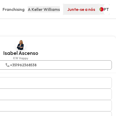
Franchising
A Keller Williams
Junte-se a nós
Isabel Ascenso
KW Happy
+351962368538