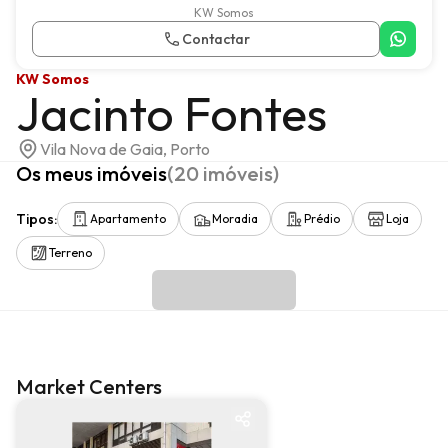
KW Somos
Contactar
KW Somos
Jacinto Fontes
Vila Nova de Gaia, Porto
Os meus imóveis
(
20
imóveis
)
Tipos
:
Apartamento
Moradia
Prédio
Loja
Terreno
Market Centers
Market center