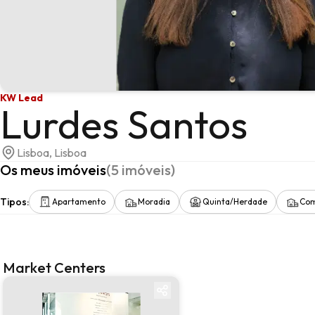
KW Lead
Lurdes Santos
Lisboa, Lisboa
Os meus imóveis
(
5
imóveis
)
Tipos
:
Apartamento
Moradia
Quinta/Herdade
Com
Market Centers
Market center