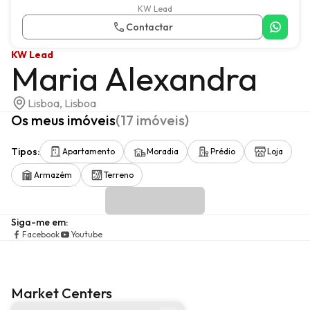
KW Lead
Contactar
KW Lead
Maria Alexandra
Lisboa, Lisboa
Os meus imóveis
(
17
imóveis
)
Tipos
:
Apartamento
Moradia
Prédio
Loja
Armazém
Terreno
Siga-me em
:
Facebook
Youtube
Market Centers
Market center