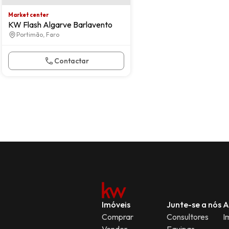
Market center
KW Flash Algarve Barlavento
Portimão, Faro
Contactar
Imóveis
Junte-se a nós
A
Comprar
Consultores
I
Vender
Equipas