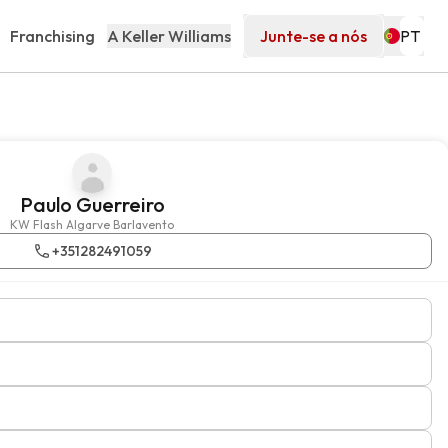
Franchising
A Keller Williams
Junte-se a nós
Paulo Guerreiro
KW Flash Algarve Barlavento
+351282491059