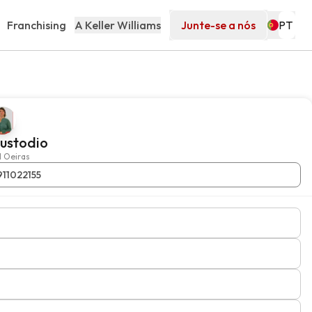
Franchising
A Keller Williams
Junte-se a nós
ustodio
 Oeiras
911022155